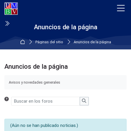
Skip to navigation
Skip to login form
Saltar al contenido principal
Skip to accessibility options
Saltar al pie de página
Skip accessibility options
Anuncios de la página
Página Principal
Páginas del sitio
Anuncios de la página
Anuncios de la página
Requisitos de finalización
Avisos y novedades generales
Buscar en los foros
Buscar en los foros
(Aún no se han publicado noticias.)