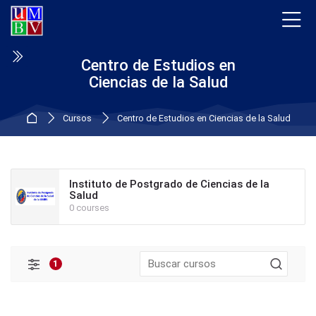
Skip to navigation
Skip to login form
Saltar al contenido principal
Skip to accessibility options
Saltar al pie de página
Skip accessibility options
Centro de Estudios en
Ciencias de la Salud
Página Principal
Cursos
Centro de Estudios en Ciencias de la Salud
Instituto de Postgrado de Ciencias de la
Salud
0 courses
1
Filtros